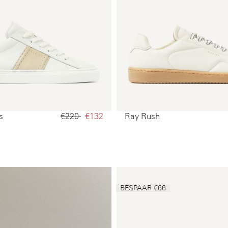
s
€220‌
€132‌
Ray Rush
BESPAAR €66