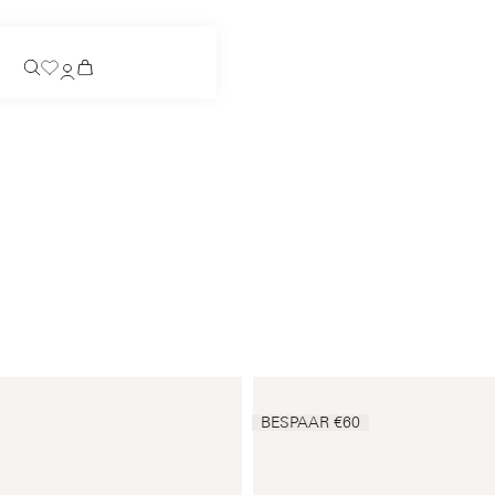
Verwacht
Instappers
Verwacht
Bekijk alles
Instappers
Bekijk alles
Bekijk alles
Bekijk alles
Betaling
Onderhoud
BESPAAR €60
Juridisch