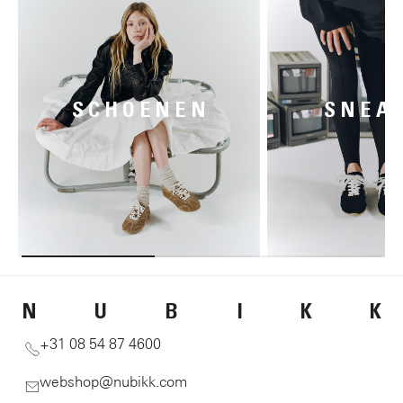
SCHOENEN
SNEA
N
U
B
I
K
K
+31 08 54 87 4600
webshop@nubikk.com