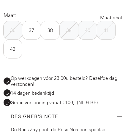
Maat:
Maattabel
36
37
38
39
40
41
42
Op werkdagen vóór 23:00u besteld? Dezelfde dag
verzonden!
14 dagen bedenktijd
Gratis verzending vanaf €100,- (NL & BE)
DESIGNER'S NOTE
De Ross Zay geeft de Ross Noa een speelse