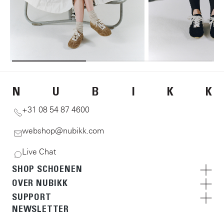
N
U
B
I
K
K
+31 08 54 87 4600
webshop@nubikk.com
Live Chat
SHOP SCHOENEN
OVER NUBIKK
SUPPORT
NEWSLETTER