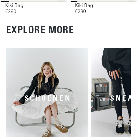
Kiki Bag
Kiki Bag
€280‌
€280‌
EXPLORE MORE
SCHOENEN
SNEA