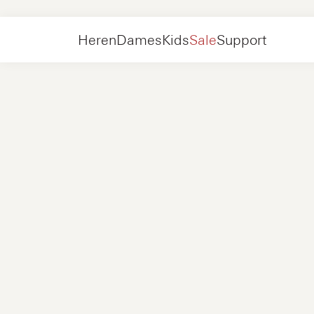
Kids
Schoenen
Sneakers
Heren
Dames
Kids
Sale
Support
Schoenen
Nieuw
Jackets
Sneakers
Schoenen
Nieuw
Accessoires
Loafers
Tassen
Sneakers
Schoenen
Nieuw
Online Exclusives
Jackets
Loafers
Sneakers
Heren
Sneakers
Accessoires
Boots
Dames
Loafers
Contact
+31 08 54 87 4600
Online Exclusives
Kids
FAQ
WEBSHOP@NUBIKK.COM
Bezorging
LIVE CHAT
Retourneren