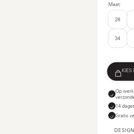
Maat:
28
34
KIES
Op werk
verzond
14 dagen
Gratis v
DESIGN