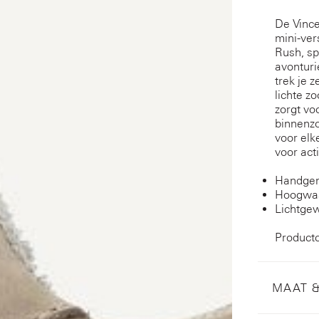
De Vince
mini-ver
Rush, sp
avonturi
trek je 
lichte z
zorgt vo
binnenzo
voor elke
voor acti
Handgem
Hoogwaa
Lichtgew
Product
MAAT 