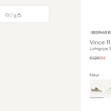
Verwacht
BESPAAR €
Instappers
Vince R
Verwacht
Lichtgrijze
Bekijk alles
Instappers
Bekijk alles
€120‌
€84‌
Bekijk alles
Bekijk alles
Kleur
Betaling
Onderhoud
Juridisch