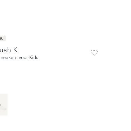
36
ush K
 Sneakers voor Kids