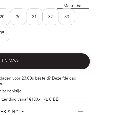
Maattabel
29
30
31
32
33
35
 EEN MAAT
dagen vóór 23:00u besteld? Dezelfde dag
en!
 bedenktijd
erzending vanaf €100,- (NL & BE)
ER'S NOTE