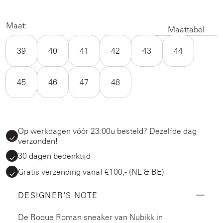
Maat:
Maattabel
39
40
41
42
43
44
45
46
47
48
Op werkdagen vóór 23:00u besteld? Dezelfde dag
verzonden!
30 dagen bedenktijd
Gratis verzending vanaf €100,- (NL & BE)
DESIGNER'S NOTE
De Roque Roman sneaker van Nubikk in