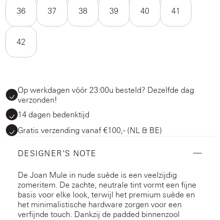
36
37
38
39
40
41
42
Op werkdagen vóór 23:00u besteld? Dezelfde dag
verzonden!
14 dagen bedenktijd
Gratis verzending vanaf €100,- (NL & BE)
DESIGNER'S NOTE
De Joan Mule in nude suède is een veelzijdig
zomeritem. De zachte, neutrale tint vormt een fijne
basis voor elke look, terwijl het premium suède en
het minimalistische hardware zorgen voor een
verfijnde touch. Dankzij de padded binnenzool