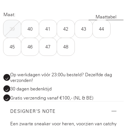
Maat:
Maattabel
39
40
41
42
43
44
45
46
47
48
Op werkdagen vóór 23:00u besteld? Dezelfde dag
verzonden!
30 dagen bedenktijd
Gratis verzending vanaf €100,- (NL & BE)
DESIGNER'S NOTE
Een zwarte sneaker voor heren, voorzien van catchy