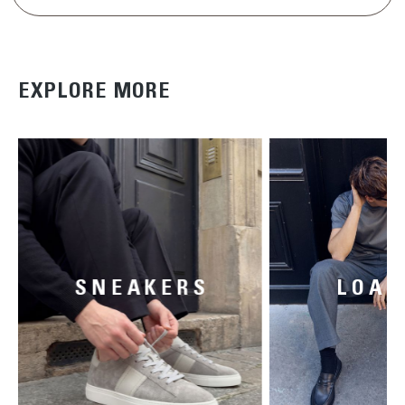
EXPLORE MORE
SNEAKERS
LOAF