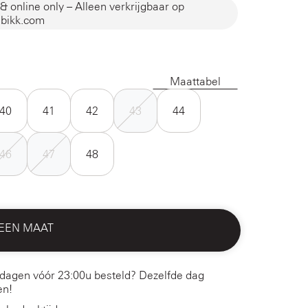
& online only – Alleen verkrijgbaar op
bikk.com
Maattabel
40
41
42
43
44
46
47
48
 EEN MAAT
dagen vóór 23:00u besteld? Dezelfde dag
en!