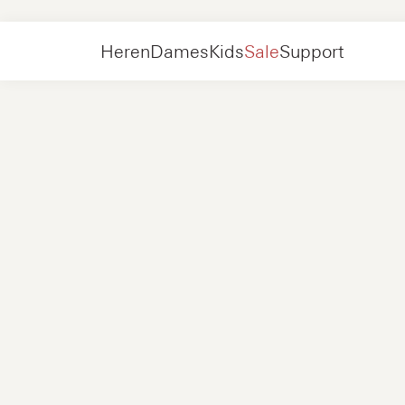
Heren
Schoenen
Sneakers
Heren
Dames
Kids
Sale
Support
Schoenen
Nieuw
Jackets
Sneakers
Schoenen
Nieuw
Accessoires
Loafers
Tassen
Sneakers
Schoenen
Nieuw
Online Exclusives
Jackets
Loafers
Sneakers
Heren
Sneakers
Accessoires
Boots
Dames
Loafers
Contact
+31 08 54 87 4600
Online Exclusives
Kids
FAQ
WEBSHOP@NUBIKK.COM
Bezorging
LIVE CHAT
Retourneren