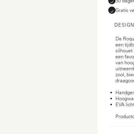
30 dagen
Gratis v
DESIGN
De Roqu
een tijdl
silhouet 
een favo
van hoog
uitneemb
zool, bi
draagco
Handgem
Hoogwaa
EVA lich
Product