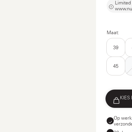
Limited 
www.nu
Maat:
39
45
KIES
Op werk
verzond