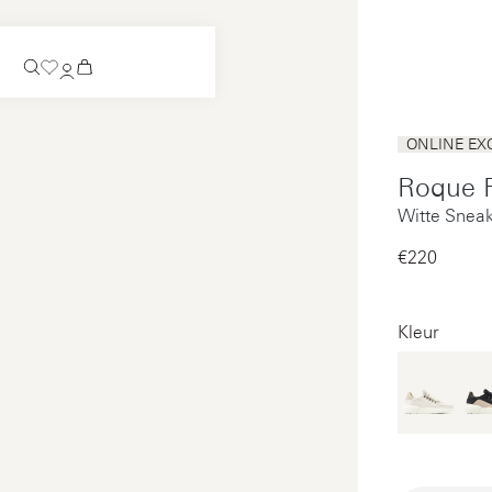
Verwacht
ONLINE EX
Instappers
Roque 
Verwacht
Witte Snea
Bekijk alles
Instappers
Bekijk alles
€220‌
Bekijk alles
Bekijk alles
Kleur
Betaling
Onderhoud
Juridisch