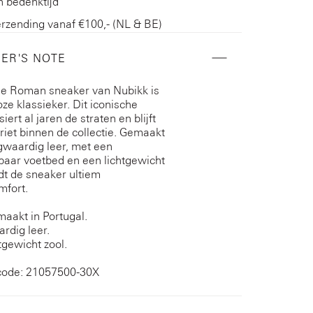
 bedenktijd
erzending vanaf €100,- (NL & BE)
ER'S NOTE
e Roman sneaker van Nubikk is
oze klassieker. Dit iconische
siert al jaren de straten en blijft
riet binnen de collectie. Gemaakt
waardig leer, met een
aar voetbed en een lichtgewicht
edt de sneaker ultiem
mfort.
aakt in Portugal.
rdig leer.
tgewicht zool.
code: 21057500-30X