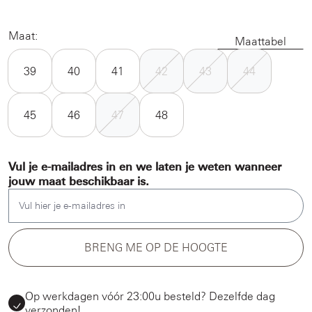
Maat:
Maattabel
39
40
41
42
43
44
45
46
47
48
Vul je e-mailadres in en we laten je weten wanneer
jouw maat beschikbaar is.
Vul hier je e-mailadres in
BRENG ME OP DE HOOGTE
Op werkdagen vóór 23:00u besteld? Dezelfde dag
verzonden!