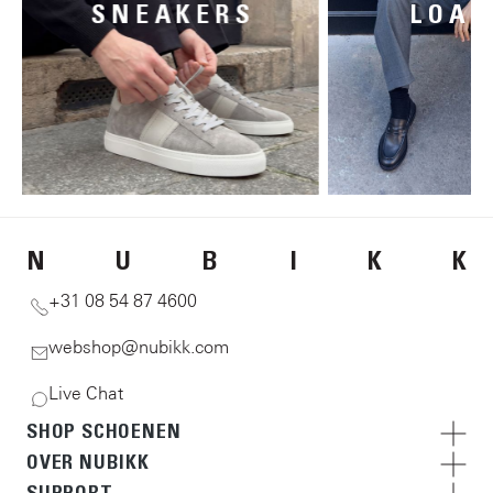
SNEAKERS
LOAF
N
U
B
I
K
K
+31 08 54 87 4600
webshop@nubikk.com
Live Chat
SHOP SCHOENEN
OVER NUBIKK
SUPPORT