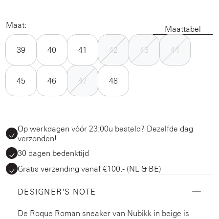
Maat:
Maattabel
39
40
41
42
43
44
45
46
47
48
Op werkdagen vóór 23:00u besteld? Dezelfde dag
verzonden!
30 dagen bedenktijd
Gratis verzending vanaf €100,- (NL & BE)
DESIGNER'S NOTE
De Roque Roman sneaker van Nubikk in beige is