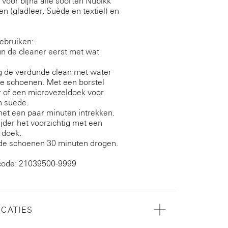
 voor bijna alle soorten Nubikk
en (gladleer, Suède en textiel) en
ebruiken:
un de cleaner eerst met wat
g de verdunde clean met water
e schoenen. Met een borstel
r of een microvezeldoek voor
en suede.
 het een paar minuten intrekken.
ijder het voorzichtig met een
 doek.
 de schoenen 30 minuten drogen.
code: 21039500-9999
ICATIES