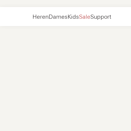
Heren
Accessoires
Heren
Dames
Kids
Sale
Support
Schoenen
Nieuw
Jackets
Sneakers
Schoenen
Nieuw
Accessoires
Loafers
Tassen
Sneakers
Schoenen
Nieuw
Online Exclusives
Jackets
Loafers
Sneakers
Heren
Sneakers
Accessoires
Boots
Dames
Loafers
Contact
+31 08 54 87 4600
Online Exclusives
Kids
FAQ
WEBSHOP@NUBIKK.COM
Bezorging
LIVE CHAT
Retourneren