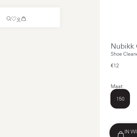
Verwacht
Nubikk 
Instappers
Verwacht
Shoe Clean
Bekijk alles
Instappers
€12‌
Bekijk alles
Bekijk alles
Bekijk alles
Maat:
Betaling
150
Onderhoud
Juridisch
IN W