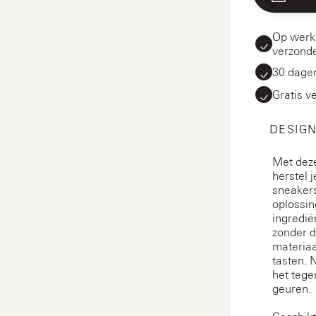
Op werk
verzond
30 dagen
Gratis v
DESIGN
Met dez
herstel 
sneakers
oplossin
ingrediën
zonder d
materiaa
tasten. N
het teg
geuren.