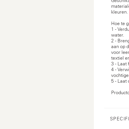
Geschikt
material
kleuren.
Hoe te g
1 - Verd
water.
2 - Bren
aan op d
voor lee
textiel 
3 - Laat
4 - Verw
vochtige
5 - Laat
Product
SPECIF