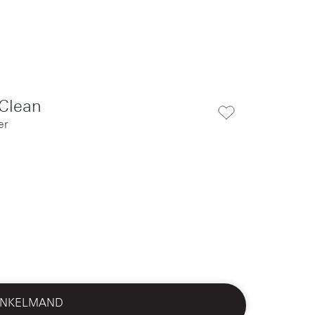
Clean
er
INKELMAND