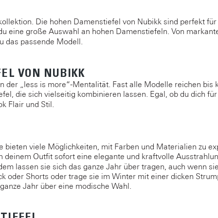
llektion. Die hohen Damenstiefel von Nubikk sind perfekt für 
du eine große Auswahl an hohen Damenstiefeln. Von markanten
Frau das passende Modell.
FEL VON NUBIKK
 der „less is more“-Mentalität. Fast alle Modelle reichen bis
el, die sich vielseitig kombinieren lassen. Egal, ob du dich fü
 Flair und Stil.
 bieten viele Möglichkeiten, mit Farben und Materialien zu ex
n deinem Outfit sofort eine elegante und kraftvolle Ausstrahl
zdem lassen sie sich das ganze Jahr über tragen, auch wenn si
oder Shorts oder trage sie im Winter mit einer dicken Stru
 ganze Jahr über eine modische Wahl.
TIEFEL