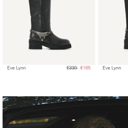
Eve Lynn
€330‌
€165‌
Eve Lynn