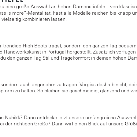
du eine große Auswahl an hohen Damenstiefeln – von klassisc
ss is more“-Mentalität. Fast alle Modelle reichen bis knapp u
h vielseitig kombinieren lassen.
nur trendige High Boots trägst, sondern den ganzen Tag beque
d Handwerkskunst in Portugal hergestellt. Zusätzlich verfügen d
 du den ganzen Tag Stil und Tragekomfort in deinen hohen Dam
 sondern auch angenehm zu tragen. Vergiss deshalb nicht, dein
pform zu halten. So bleiben sie geschmeidig, glänzend und w
von Nubikk? Dann entdecke jetzt unsere umfangreiche Auswahl.
bei der richtigen Größe? Dann wirf einen Blick auf unsere
Größ