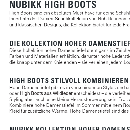
NUBIKK HIGH BOOTS
High Boots sind ein absolutes Must-have für deine Schuhko
Innerhalb der
von Nubikk findest 
Damen-Schuhkollektion
, die Kollektion bietet für jede 
und klassischen Designs
DIE KOLLEKTION HOHER DAMENSTIE
Diese Kollektion hoher Damenstiefel steht ganz im Zeichen
Farben und Materialien erhältlich, darunter hohe Lederstief
die knapp unter dem Knie enden – sie verleihen jedem Look
HIGH BOOTS STILVOLL KOMBINIEREN
Hohe Damenstiefel gibt es in verschiedenen Styles und sie
oder
entscheidest – sie verleihe
High Boots aus Wildleder
Styling aber auch eine kleine Herausforderung sein. Trot
Kombiniere hohe Damenstiefel im Sommer mit einem Rock 
Kleid für zusätzliche Wärme. Hohe Damenstiefel sind das
NUBIKK KOLLEKTION HOHER DAMENS