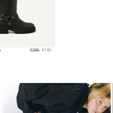
a
€280‌
€140‌