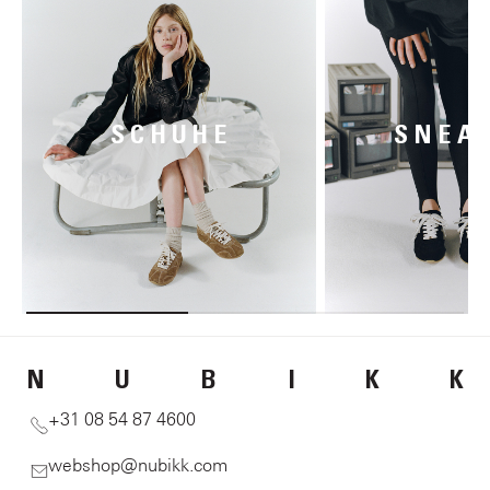
SCHUHE
SNEA
N
U
B
I
K
K
+31 08 54 87 4600
webshop@nubikk.com