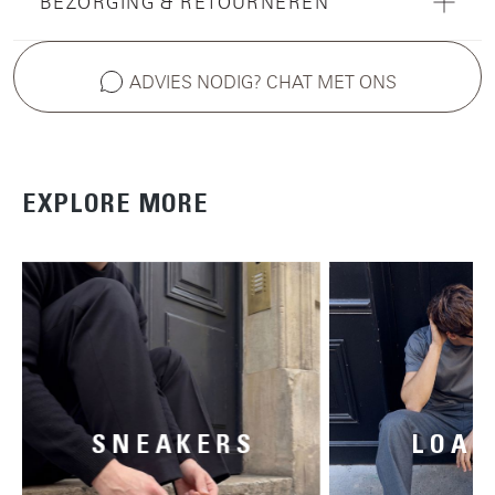
BEZORGING & RETOURNEREN
ADVIES NODIG? CHAT MET ONS
EXPLORE MORE
SNEAKERS
LOAF