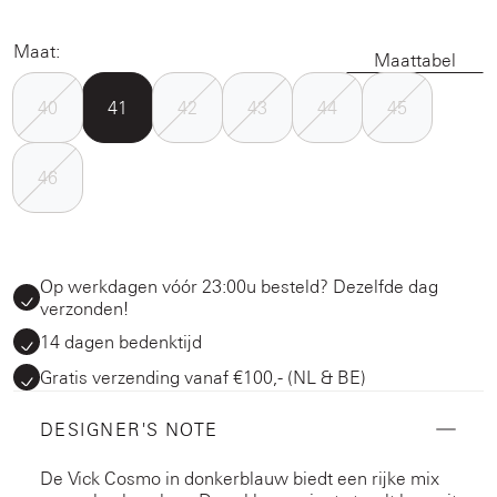
Maat:
Maattabel
40
41
42
43
44
45
46
Op werkdagen vóór 23:00u besteld? Dezelfde dag
verzonden!
14 dagen bedenktijd
Gratis verzending vanaf €100,- (NL & BE)
DESIGNER'S NOTE
De Vick Cosmo in donkerblauw biedt een rijke mix