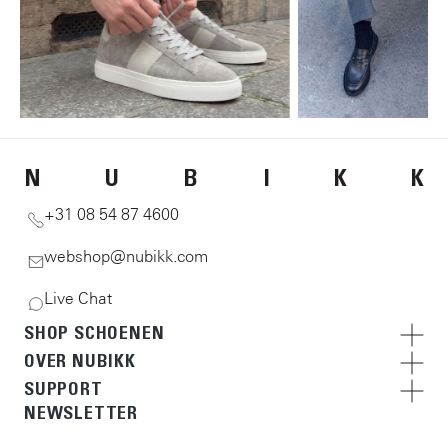
N
U
B
I
K
K
+31 08 54 87 4600
webshop@nubikk.com
Live Chat
SHOP SCHOENEN
OVER NUBIKK
SUPPORT
NEWSLETTER