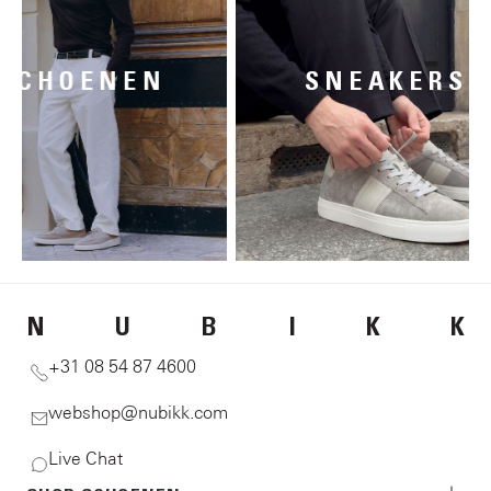
SCHOENEN
SNEA
N
U
B
I
K
K
+31 08 54 87 4600
webshop@nubikk.com
Live Chat