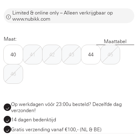
Limited & online only – Alleen verkrijgbaar op
www.nubikk.com
Maat:
Maattabel
40
41
42
43
44
45
46
Op werkdagen vóór 23:00u besteld? Dezelfde dag
verzonden!
14 dagen bedenktijd
Gratis verzending vanaf €100,- (NL & BE)