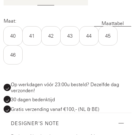
Maat:
Maattabel
40
41
42
43
44
45
46
Op werkdagen vóór 23:00u besteld? Dezelfde dag
verzonden!
30 dagen bedenktijd
Gratis verzending vanaf €100,- (NL & BE)
DESIGNER'S NOTE