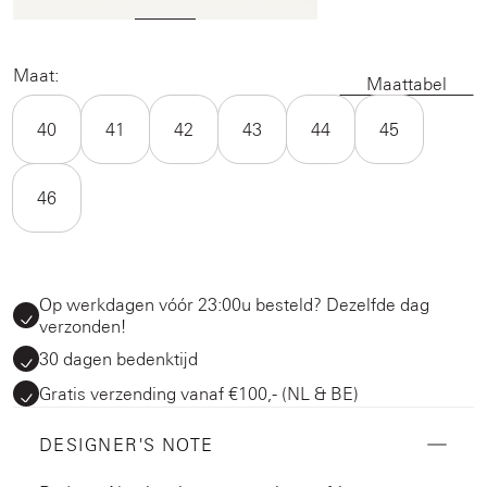
Maat:
Maattabel
40
41
42
43
44
45
46
Op werkdagen vóór 23:00u besteld? Dezelfde dag
verzonden!
30 dagen bedenktijd
Gratis verzending vanaf €100,- (NL & BE)
DESIGNER'S NOTE