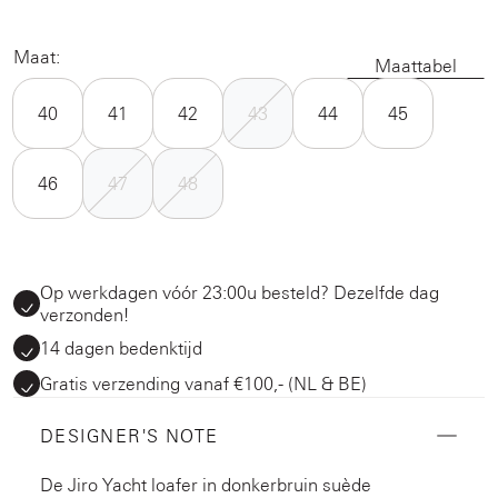
Maat:
Maattabel
40
41
42
43
44
45
46
47
48
Op werkdagen vóór 23:00u besteld? Dezelfde dag
verzonden!
14 dagen bedenktijd
Gratis verzending vanaf €100,- (NL & BE)
DESIGNER'S NOTE
De Jiro Yacht loafer in donkerbruin suède