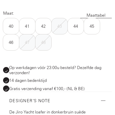
Maat:
Maattabel
40
41
42
43
44
45
46
47
48
Op werkdagen vóór 23:00u besteld? Dezelfde dag
verzonden!
14 dagen bedenktijd
Gratis verzending vanaf €100,- (NL & BE)
DESIGNER'S NOTE
De Jiro Yacht loafer in donkerbruin suède