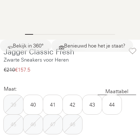
Bekijk in 360°
Benieuwd hoe het je staat?
Jagger Classic Fresh
Zwarte Sneakers voor Heren
€210‌
€157.5‌
Maat:
Maattabel
39
40
41
42
43
44
45
46
47
48