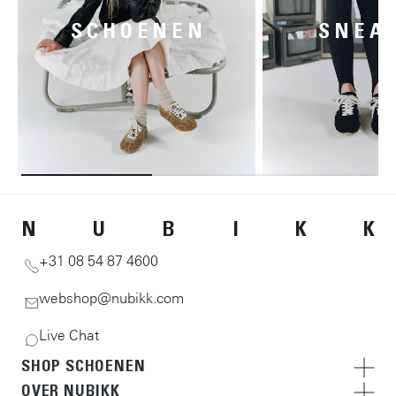
SCHOENEN
SNEA
N
U
B
I
K
K
+31 08 54 87 4600
webshop@nubikk.com
Live Chat
SHOP SCHOENEN
OVER NUBIKK