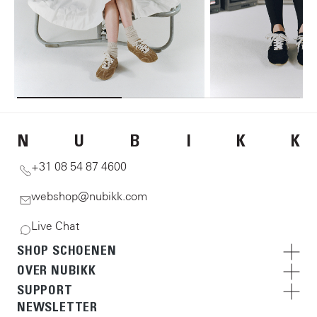
N
U
B
I
K
K
+31 08 54 87 4600
webshop@nubikk.com
Live Chat
SHOP SCHOENEN
OVER NUBIKK
SUPPORT
NEWSLETTER