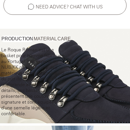
NEED ADVICE? CHAT WITH US
PRODUCTION
MATERIAL
CARE
Le Roque Roman est une
basket pour homme fabriquée
au Portugal. Les experts de
NUBIKK n'utilisent que des
matériaux de haute qualité, ici
du cuir de veau. Conçues avec
une grande attention aux
détails, ces baskets
présentent une couture mock
signature et sont équipées
d'une semelle légère et
confortable.