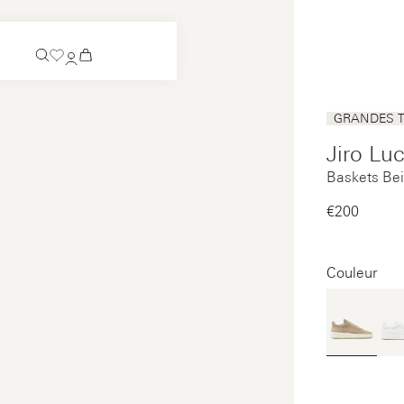
Bientôt disponible
GRANDES T
Chaussure à enfiler
Jiro Lu
Bientôt disponible
Baskets Be
Voir tous
Chaussure à enfiler
Voir tous
€200‌
Voir tous
Voir tous
Couleur
Paiement
Entretien
Mentions légales