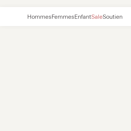
Hommes
Chaussures
Baskets
Hommes
Femmes
Enfant
Sale
Soutien
Chaussures
Nouveau
Vestes
Baskets
Chaussures
Nouveau
Accessoires
Mocassins
Sacs
Baskets
Chaussures
Nouveau
Exclusivités en ligne
Vestes
Loafers
Baskets
Hommes
Baskets
Accessoires
Bottes
Femmes
Mocassins
Contact
+31 08 54 87 4600
Exclusivités en ligne
Enfant
FAQ
WEBSHOP@NUBIKK.COM
Livraison
CHAT EN DIRECT
Retours