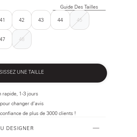
Guide Des Tailles
41
42
43
44
45
47
48
SISSEZ UNE TAILLE
n rapide, 1-3 jours
 pour changer d’avis
 confiance de plus de 3000 clients !
DU DESIGNER