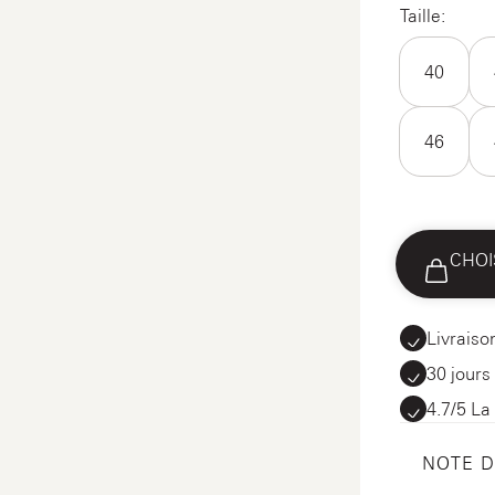
Taille:
40
46
CHOI
Livraiso
30 jours
4.7/5 La
NOTE 