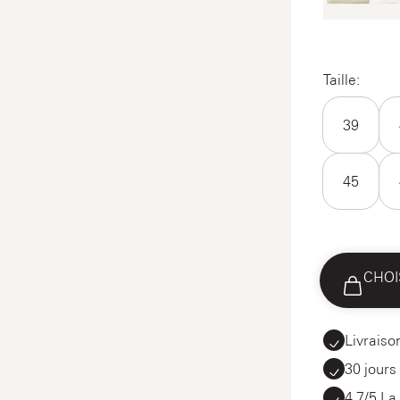
Taille:
39
45
CHOI
Livraiso
30 jours
4.7/5 La