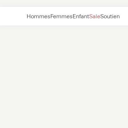
Hommes
Chaussures
Baskets
Hommes
Femmes
Enfant
Sale
Soutien
Chaussures
Nouveau
Vestes
Baskets
Chaussures
Nouveau
Accessoires
Mocassins
Sacs
Baskets
Chaussures
Nouveau
Exclusivités en ligne
Vestes
Loafers
Baskets
Hommes
Baskets
Accessoires
Bottes
Femmes
Mocassins
Contact
+31 08 54 87 4600
Exclusivités en ligne
Enfant
FAQ
WEBSHOP@NUBIKK.COM
Livraison
CHAT EN DIRECT
Retours