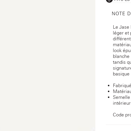
NOTE 
Le Jase 
léger et
différen
matériau
look épu
blanche 
tandis q
signatu
basique 
Fabriqué
Matériau
Semelle 
intérieu
Code pr