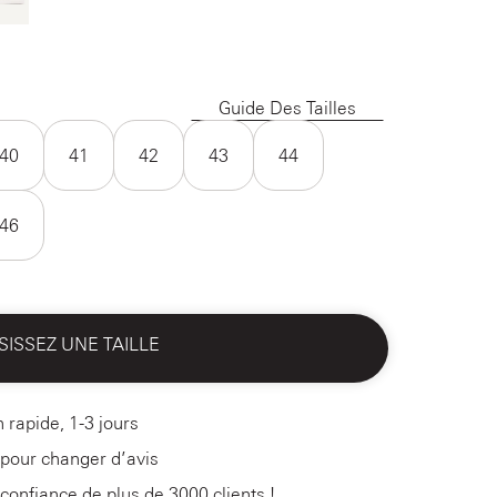
Guide Des Tailles
40
41
42
43
44
46
SISSEZ UNE TAILLE
n rapide, 1-3 jours
 pour changer d’avis
 confiance de plus de 3000 clients !