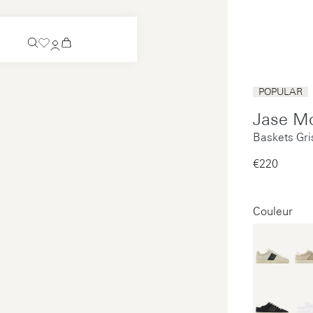
Bientôt disponible
POPULAR
Chaussure à enfiler
Jase Mo
Bientôt disponible
Baskets Gr
Voir tous
Chaussure à enfiler
Voir tous
€220‌
Voir tous
Voir tous
Couleur
Paiement
Entretien
Mentions légales