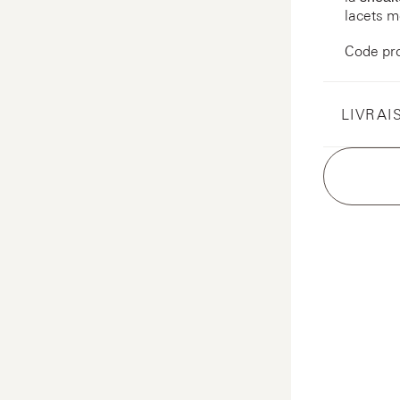
lacets m
Code pr
LIVRAI