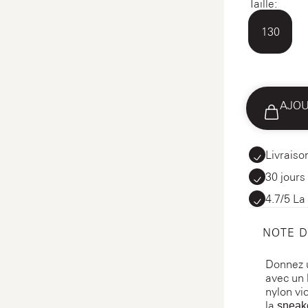
Taille:
130
AJOU
Livraiso
30 jours
4.7/5 La
NOTE 
Donnez 
avec un 
nylon vi
la
sneake