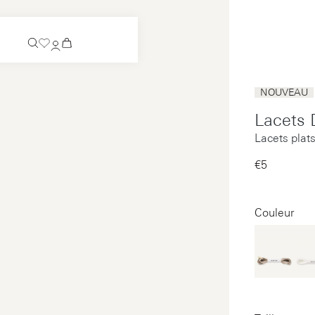
Bientôt disponible
NOUVEAU
Chaussure à enfiler
Lacets 
Bientôt disponible
Lacets plats
Voir tous
Chaussure à enfiler
Voir tous
€5‌
Voir tous
Voir tous
Couleur
Paiement
Entretien
Mentions légales