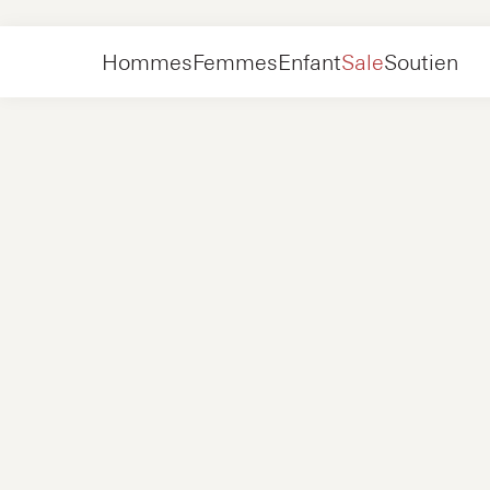
Femmes
Accessoires
Lacets
Hommes
Femmes
Enfant
Sale
Soutien
Chaussures
Nouveau
Vestes
Baskets
Chaussures
Nouveau
Accessoires
Mocassins
Sacs
Baskets
Chaussures
Nouveau
Exclusivités en ligne
Vestes
Loafers
Baskets
Hommes
Baskets
Accessoires
Bottes
Femmes
Mocassins
Contact
+31 08 54 87 4600
Exclusivités en ligne
Enfant
FAQ
WEBSHOP@NUBIKK.COM
Livraison
CHAT EN DIRECT
Retours