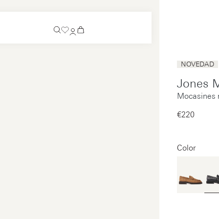
Próximamente disponible
NOVEDAD
Zapato sin cordones
Jones 
Próximamente disponible
Mocasines 
Ver todos
Zapatillas de casa
Ver todos
€220‌
Ver todos
Ver todos
Color
Pago
Cuidado
Aviso legal