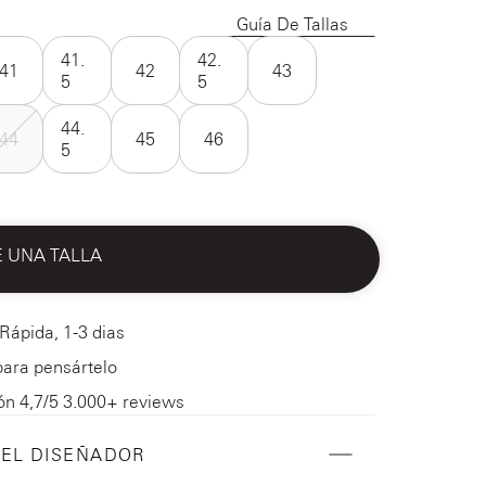
Guía De Tallas
41.
42.
41
42
43
5
5
44.
44
45
46
5
E UNA TALLA
Rápida, 1-3 dias
para pensártelo
ón 4,7/5 3.000+ reviews
DEL DISEÑADOR