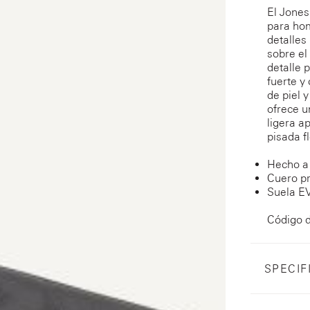
El Jones
para hom
detalles
sobre el
detalle 
fuerte y
de piel y
ofrece u
ligera a
pisada fl
Hecho a
Cuero p
Suela EV
Código 
SPECIF