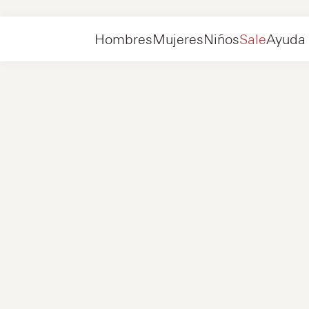
Colecciones
Black Loafers
Hombres
Hombres
Mujeres
Niños
Sale
Ayuda
Zapatillas
Nuevo
Chaquetas
Zapatillas
Zapatillas
Nuevo
Accesorios
Mocasines
Bolsos
Zapatillas
Zapatillas
Nuevo
Exclusivos online
Chaquetas
Loafers
Zapatillas
Hombres
Zapatillas
Accesorios
Botas
Mujeres
Mocasines
Contacto
+31 08 54 87 4600
Exclusivos Online
Niños
FAQ
WEBSHOP@NUBIKK.COM
Entraga
CHAT EN DIRECTO
Decoluciones