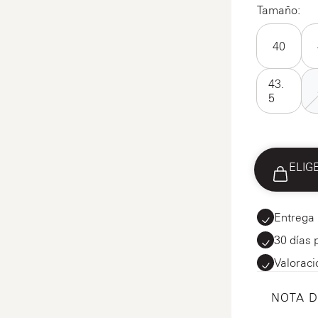
Tamaño:
40
43.
5
ELIG
Entrega 
30 días 
Valoraci
NOTA 