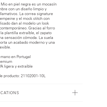
 Mio en piel negra es un mocasín
bre con un diseño limpio y
 llamativos. La correa signature
 empeine y el mock stitch con
plisado dan al modelo un look
 contemporáneo. Gracias al forro
 la plantilla extraíble, el zapato
na sensación cómoda. La suela
porta un acabado moderno y una
exible.
 mano en Portugal
remium
A ligera y extraíble
de producto: 21102001-10L
ICATIONS