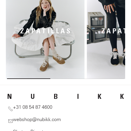
ZAPATILLAS
ZAPAT
N
U
B
I
K
K
+31 08 54 87 4600
webshop@nubikk.com