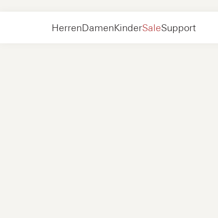
Damen
Schuhe
Stiefel
Herren
Damen
Kinder
Sale
Support
Schuhe
Neu in
Jacken
Sneakers
Schuhe
Neu in
Accessoires
Halbschuhe
Taschen
Sneakers
Schuhe
Neu in
Online exklusiv
Jacken
Loafers
Sneakers
Herren
Sneakers
Accessoires
Stiefel
Damen
Halbschuhe
Kontakt
+31 08 54 87 4600
Online Exklusiv
Kinder
FAQ
WEBSHOP@NUBIKK.COM
Lieferung
LIVE-CHAT
Rücksendungen