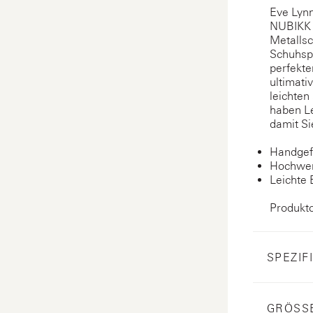
Eve Lynn
NUBIKK 
Metallsc
Schuhspi
perfekte
ultimati
leichten
haben Le
damit Si
Handgefe
Hochwer
Leichte
Produkt
SPEZIF
GRÖSS