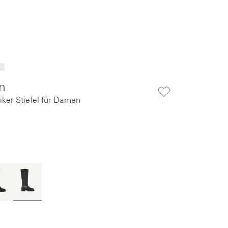
5
n
ker Stiefel für Damen