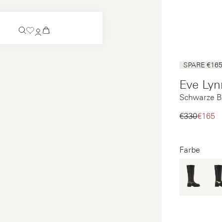
Demnächst erhältlich
SPARE €16
Schlupfschuh
Eve Lyn
Demnächst erhältlich
Schwarze Bi
Alle sehen
Schlupfschuh
Alle sehen
€330‌
€165‌
Alle sehen
Alle sehen
Farbe
Bezahlung
Pflege
Impressum