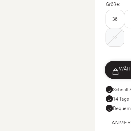
Größe:
36
42
WÄHL
Schnell 
14 Tage
Bequem b
ANMER