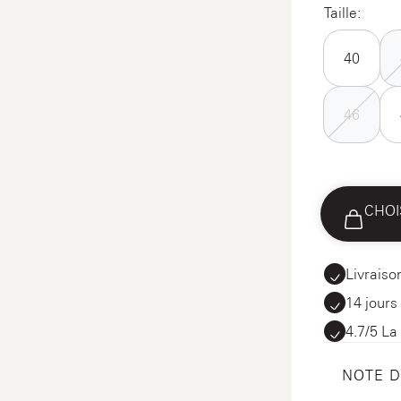
Taille:
40
46
CHOI
Livraiso
14 jours
4.7/5 La
NOTE 