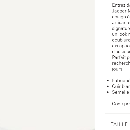
Entrez d
Jagger M
design é
artisana
signatur
un look 
doublure
exceptio
classiqu
Parfait 
recherch
jours.
Fabriqué
Cuir bla
Semelle
Code pr
TAILLE