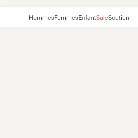
Hommes
Chaussures
Baskets
Hommes
Femmes
Enfant
Sale
Soutien
Chaussures
Nouveau
Vestes
Baskets
Chaussures
Nouveau
Accessoires
Mocassins
Sacs
Baskets
Chaussures
Nouveau
Exclusivités en ligne
Vestes
Loafers
Baskets
Hommes
Baskets
Accessoires
Bottes
Femmes
Mocassins
Contact
+31 08 54 87 4600
Exclusivités en ligne
Enfant
FAQ
WEBSHOP@NUBIKK.COM
Livraison
CHAT EN DIRECT
Retours