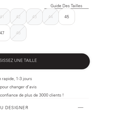
Guide Des Tailles
41
42
43
44
45
47
48
SISSEZ UNE TAILLE
n rapide, 1-3 jours
 pour changer d’avis
 confiance de plus de 3000 clients !
DU DESIGNER