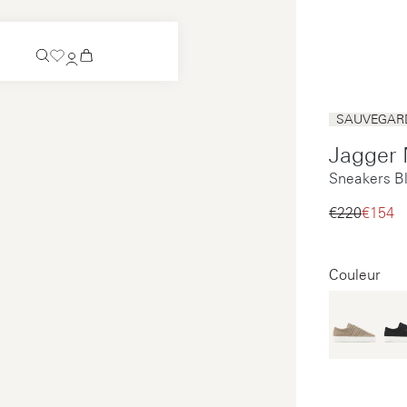
Bientôt disponible
SAUVEGARD
Chaussure à enfiler
Jagger 
Bientôt disponible
Sneakers B
Voir tous
Chaussure à enfiler
Voir tous
€220‌
€154‌
Voir tous
Voir tous
Couleur
Paiement
Entretien
Mentions légales