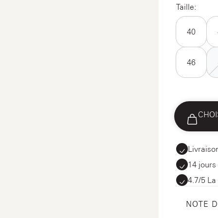
Taille:
40
46
CHOI
Livraiso
14 jours
4.7/5 La
NOTE 