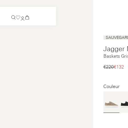
Bientôt disponible
SAUVEGARD
Chaussure à enfiler
Jagger 
Bientôt disponible
Baskets Gr
Voir tous
Chaussure à enfiler
Voir tous
€220‌
€132‌
Voir tous
Voir tous
Couleur
Paiement
Entretien
Mentions légales