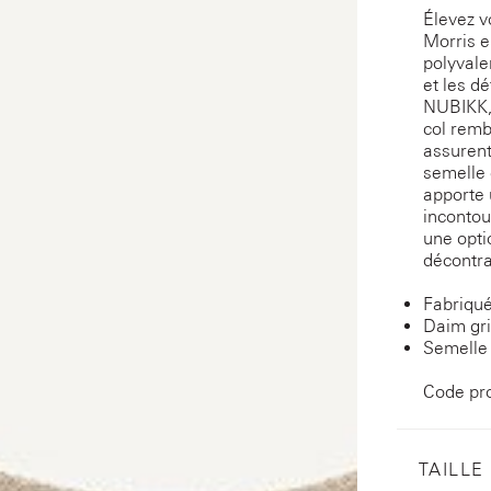
Élevez v
Morris e
polyvale
et les d
NUBIKK, 
col remb
assurent
semelle 
apporte 
incontou
une optio
décontra
Fabriqué
Daim gr
Semelle
Code pr
TAILLE