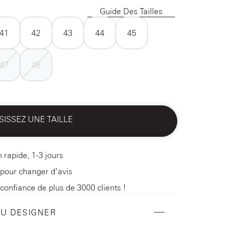
Guide Des Tailles
41
42
43
44
45
47
48
SISSEZ UNE TAILLE
n rapide, 1-3 jours
 pour changer d’avis
 confiance de plus de 3000 clients !
DU DESIGNER