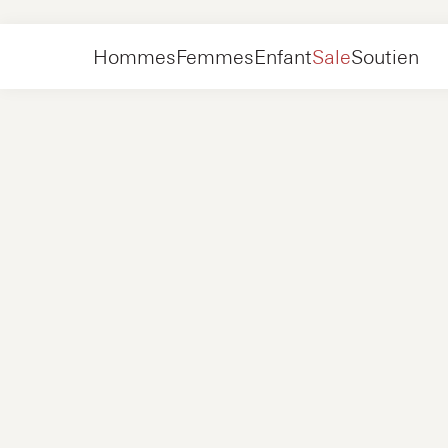
Hommes
Chaussures
Baskets
Hommes
Femmes
Enfant
Sale
Soutien
Chaussures
Nouveau
Vestes
Baskets
Chaussures
Nouveau
Accessoires
Mocassins
Sacs
Baskets
Chaussures
Nouveau
Exclusivités en ligne
Vestes
Loafers
Baskets
Hommes
Baskets
Accessoires
Bottes
Femmes
Mocassins
Contact
+31 08 54 87 4600
Exclusivités en ligne
Enfant
FAQ
WEBSHOP@NUBIKK.COM
Livraison
CHAT EN DIRECT
Retours