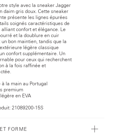
otre style avec la sneaker Jagger
n daim gris doux. Cette sneaker
nte présente les lignes épurées
étails soignés caractéristiques de
alliant confort et élégance. Le
ourré et la doublure en cuir
 un bon maintien, tandis que la
extérieure légère classique
un confort supplémentaire. Un
rnable pour ceux qui recherchent
n à la fois raffinée et
ctée.
 à la main au Portugal
is premium
 légère en EVA
oduit: 21089200-15S
 ET FORME