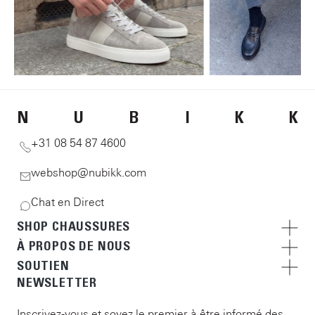
N
U
B
I
K
K
+31 08 54 87 4600
webshop@nubikk.com
Chat en Direct
SHOP CHAUSSURES
À PROPOS DE NOUS
SOUTIEN
NEWSLETTER
Inscrivez-vous et soyez le premier à être informé des