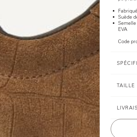
Fabriqué
Suède de
Semelle 
EVA
Code pr
SPÉCIF
TAILLE
LIVRAI