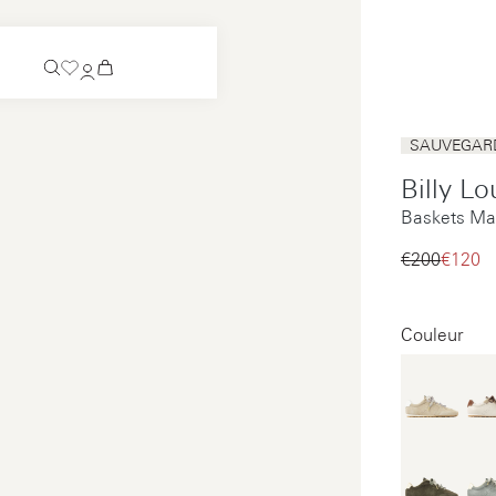
Bientôt disponible
SAUVEGARD
Chaussure à enfiler
Billy Lo
Bientôt disponible
Baskets Ma
Voir tous
Chaussure à enfiler
Voir tous
€200‌
€120‌
Voir tous
Voir tous
Couleur
Paiement
Entretien
Mentions légales