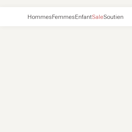
Collections
Suede
Hommes
Femmes
Enfant
Sale
Soutien
Chaussures
Nouveau
Vestes
Baskets
Chaussures
Nouveau
Accessoires
Mocassins
Sacs
Baskets
Chaussures
Nouveau
Exclusivités en ligne
Vestes
Loafers
Baskets
Hommes
Baskets
Accessoires
Bottes
Femmes
Mocassins
Contact
+31 08 54 87 4600
Exclusivités en ligne
Enfant
FAQ
WEBSHOP@NUBIKK.COM
Livraison
CHAT EN DIRECT
Retours