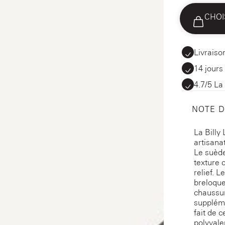
CHOI
Livraiso
14 jours
4.7/5 La
NOTE 
La Billy
artisana
Le suède
texture 
relief. L
breloque
chaussur
suppléme
fait de 
polyvale