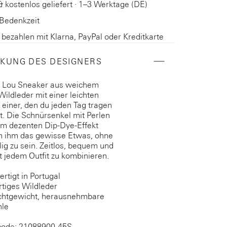
& kostenlos geliefert · 1–3 Werktage (DE)
 Bedenkzeit
ezahlen mit Klarna, PayPal oder Kreditkarte
KUNG DES DESIGNERS
ly Lou Sneaker aus weichem
ildleder mit einer leichten
t einer, den du jeden Tag tragen
. Die Schnürsenkel mit Perlen
em dezenten Dip-Dye-Effekt
n ihm das gewisse Etwas, ohne
llig zu sein. Zeitlos, bequem und
it jedem Outfit zu kombinieren.
rtigt in Portugal
tiges Wildleder
chtgewicht, herausnehmbare
hle
code: 21088900-45S