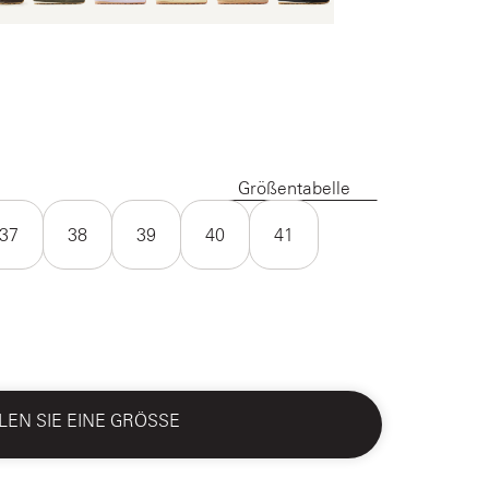
Größentabelle
37
38
39
40
41
EN SIE EINE GRÖSSE