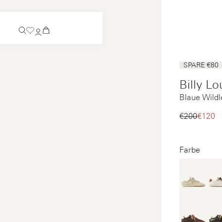
Demnächst erhältlich
SPARE €80
Schlupfschuh
Billy Lo
Demnächst erhältlich
Blaue Wild
Alle sehen
Schlupfschuh
Alle sehen
€200‌
€120‌
Alle sehen
Alle sehen
Farbe
Bezahlung
Pflege
Impressum