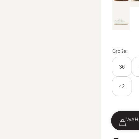
Größe:
36
42
WÄHL