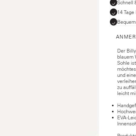
Schnell 
14 Tage
Bequem b
ANMER
Der Bil
blauem W
Sohle is
möchtest
und ein
verleihe
zu auffä
leicht m
Handgefe
Hochwer
EVA-Lei
Innenso
Produkt