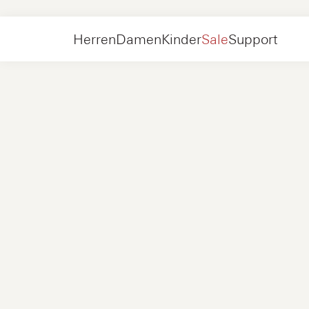
Damen
Schuhe
Sneakers
Herren
Damen
Kinder
Sale
Support
Schuhe
Neu in
Jacken
Sneakers
Schuhe
Neu in
Accessoires
Halbschuhe
Taschen
Sneakers
Schuhe
Neu in
Online exklusiv
Jacken
Loafers
Sneakers
Herren
Sneakers
Accessoires
Stiefel
Damen
Halbschuhe
Kontakt
+31 08 54 87 4600
Online Exklusiv
Kinder
FAQ
WEBSHOP@NUBIKK.COM
Lieferung
LIVE-CHAT
Rücksendungen