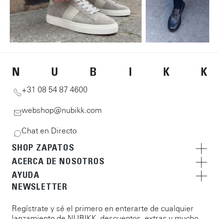
N
U
B
I
K
K
+31 08 54 87 4600
webshop@nubikk.com
Chat en Directo
SHOP ZAPATOS
ACERCA DE NOSOTROS
AYUDA
NEWSLETTER
Regístrate y sé el primero en enterarte de cualquier
lanzamiento de NUBIKK, descuentos, extras y mucho